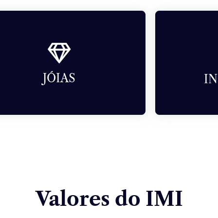
JÓIAS
Produtos acabados e primários por
I
medida.
Indústrias q
JÓIAS
I
Valores do IMI