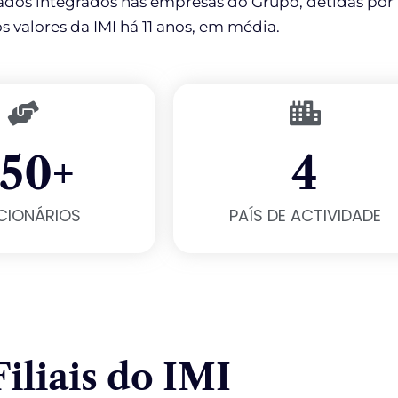
ados integrados nas empresas do Grupo, detidas por
 valores da IMI há 11 anos, em média.
50
+
4
CIONÁRIOS
PAÍS DE ACTIVIDADE
Filiais do IMI