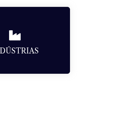
NDÚSTRIAS
uímica, médica e de medição.
NDÚSTRIAS